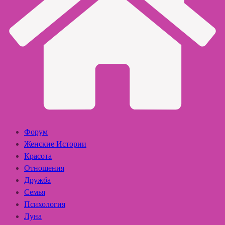
Форум
Женские Истории
Красота
Отношения
Дружба
Семья
Психология
Луна