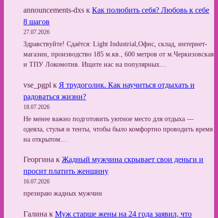
announcements-dxs
к
Как полюбить себя? Любовь к себе
8 шагов
27.07.2026
Здравствуйте! Сдаётся: Light Industrial,Офис, склад, интернет-
магазин, производство 185 м.кв., 600 метров от м.Черкизовская
и ТПУ Локомотив. Ищите нас на популярных…
vse_pgpl
к
Я трудоголик. Как научиться отдыхать и
радоваться жизни?
18.07.2026
Не менее важно подготовить уютное место для отдыха —
одеяла, стулья и тенты, чтобы было комфортно проводить время
на открытом…
Георгина
к
Жадный мужчина скрывает свои деньги и
просит платить женщину
16.07.2026
презираю жадных мужчин
Галина
к
Муж старше жены на 24 года заявил, что