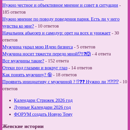
Нужно честное и объективное мнение и совет в ситуации
-
185 ответов
Нужно мнение по поводу поведения парня. Есть ли у него
чувства ко мне?
-
10 ответов
Начальник абьюзер и самодур: орет на всех и унижает
-
30
ответов
Мужчина украл мою Идею бизнеса
-
5 ответов
Мужчина носит тяжести передо мной⁉️‼️❓🙆
-
4 ответа
Все мужчины такие?
-
152 ответа
Отеки под глазами и вокруг глаз
-
14 ответов
Как понять мужчину? 🤪
-
18 ответов
Проявить инициативу с мужчиной ? ⁉️❓❓ Нужно ли ?⁉️⁉️⁉️
-
10
ответов
Календари Стрижек 2026 год
Лунные Календари 2026 год
ФОРУМ создать Новую Тему
Женские истории