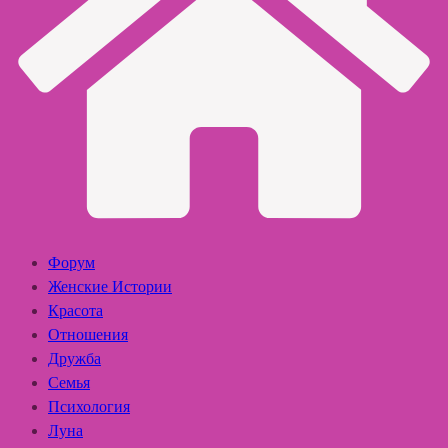
Форум
Женские Истории
Красота
Отношения
Дружба
Семья
Психология
Луна