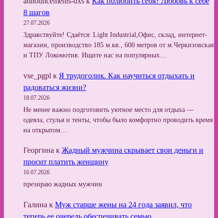
announcements-dxs
к
Как полюбить себя? Любовь к себе
8 шагов
27.07.2026
Здравствуйте! Сдаётся: Light Industrial,Офис, склад, интернет-
магазин, производство 185 м.кв., 600 метров от м.Черкизовская
и ТПУ Локомотив. Ищите нас на популярных…
vse_pgpl
к
Я трудоголик. Как научиться отдыхать и
радоваться жизни?
18.07.2026
Не менее важно подготовить уютное место для отдыха —
одеяла, стулья и тенты, чтобы было комфортно проводить время
на открытом…
Георгина
к
Жадный мужчина скрывает свои деньги и
просит платить женщину
16.07.2026
презираю жадных мужчин
Галина
к
Муж старше жены на 24 года заявил, что
теперь ее очередь обеспечивать семью