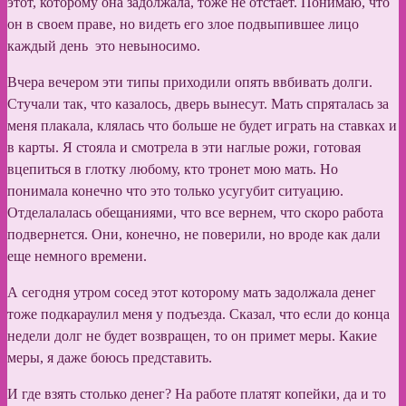
этот, которому она задолжала, тоже не отстает. Понимаю, что
он в своем праве, но видеть его злое подвыпившее лицо
каждый день это невыносимо.
Вчера вечером эти типы приходили опять ввбивать долги.
Стучали так, что казалось, дверь вынесут. Мать спряталась за
меня плакала, клялась что больше не будет играть на ставках и
в карты. Я стояла и смотрела в эти наглые рожи, готовая
вцепиться в глотку любому, кто тронет мою мать. Но
понимала конечно что это только усугубит ситуацию.
Отделалалась обещаниями, что все вернем, что скоро работа
подвернется. Они, конечно, не поверили, но вроде как дали
еще немного времени.
А сегодня утром сосед этот которому мать задолжала денег
тоже подкараулил меня у подъезда. Сказал, что если до конца
недели долг не будет возвращен, то он примет меры. Какие
меры, я даже боюсь представить.
И где взять столько денег? На работе платят копейки, да и то