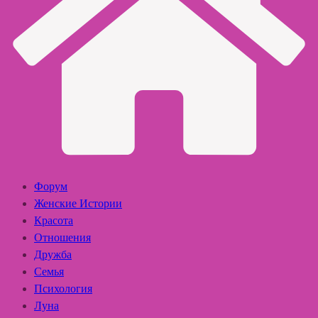
Форум
Женские Истории
Красота
Отношения
Дружба
Семья
Психология
Луна