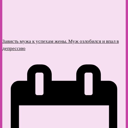
Зависть мужа к успехам жены. Муж озлобился и впал в
депрессию