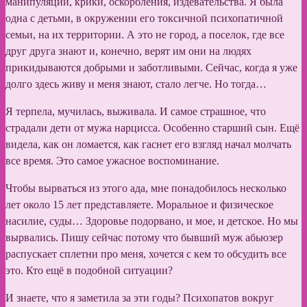
манипуляции, крики, оскорбления, издевательства. Я была
одна с детьми, в окружении его токсичной психопатичной
семьи, на их территории. А это не город, а поселок, где все
друг друга знают и, конечно, верят им они на людях
прикидываются добрыми и заботливыми. Сейчас, когда я уже
долго здесь живу и меня знают, стало легче. Но тогда…
Я терпела, мучилась, выживала. И самое страшное, что
страдали дети от мужа нарцисса. Особенно старший сын. Ещё
видела, как он ломается, как гаснет его взгляд начал молчать
все время. Это самое ужасное воспоминание.
Чтобы вырваться из этого ада, мне понадобилось несколько
лет около 15 лет представляете. Моральное и физическое
насилие, суды… Здоровье подорвано, и мое, и детское. Но мы
вырвались. Пишу сейчас потому что бывший муж абьюзер
распускает сплетни про меня, хочется с кем то обсудить все
это. Кто ещё в подобной ситуации?
И знаете, что я заметила за эти годы? Психопатов вокруг