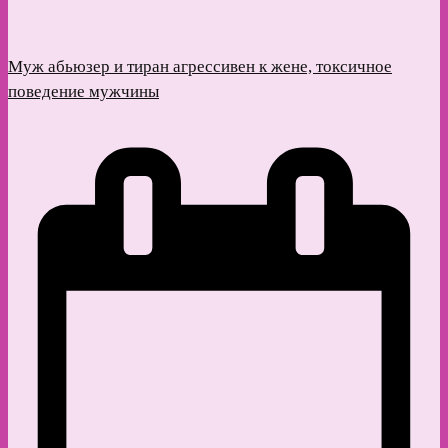
Муж абьюзер и тиран агрессивен к жене, токсичное
поведение мужчины