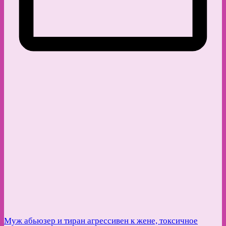
Муж абьюзер и тиран агрессивен к жене, токсичное