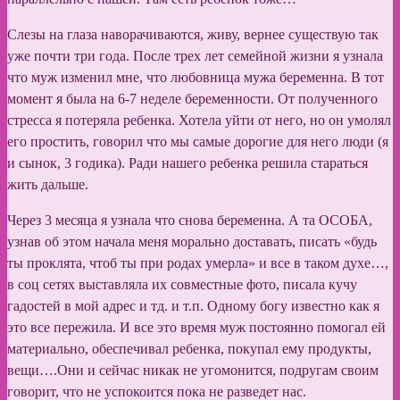
Слезы на глаза наворачиваются, живу, вернее существую так
уже почти три года. После трех лет семейной жизни я узнала
что муж изменил мне, что любовница мужа беременна. В тот
момент я была на 6-7 неделе беременности. От полученного
стресса я потеряла ребенка. Хотела уйти от него, но он умолял
его простить, говорил что мы самые дорогие для него люди (я
и сынок, 3 годика). Ради нашего ребенка решила стараться
жить дальше.
Через 3 месяца я узнала что снова беременна. А та ОСОБА,
узнав об этом начала меня морально доставать, писать «будь
ты проклята, чтоб ты при родах умерла» и все в таком духе…,
в соц сетях выставляла их совместные фото, писала кучу
гадостей в мой адрес и тд. и т.п. Одному богу известно как я
это все пережила. И все это время муж постоянно помогал ей
материально, обеспечивал ребенка, покупал ему продукты,
вещи….Они и сейчас никак не угомонится, подругам своим
говорит, что не успокоится пока не разведет нас.