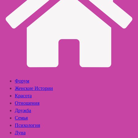
Форум
Женские Истории
Красота
Отношения
Дружба
Семья
Психология
Луна