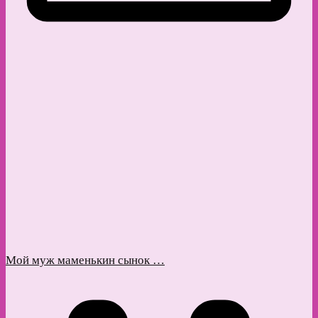
Мой муж маменькин сынок …