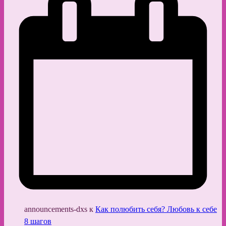
announcements-dxs
к
Как полюбить себя? Любовь к себе
8 шагов