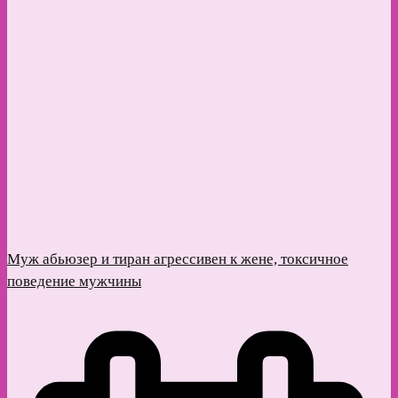
Муж абьюзер и тиран агрессивен к жене, токсичное
поведение мужчины