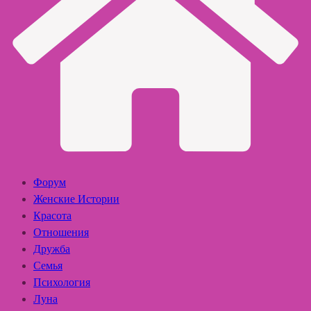
Форум
Женские Истории
Красота
Отношения
Дружба
Семья
Психология
Луна