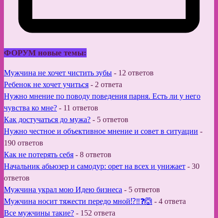
ФОРУМ новые темы:
Мужчина не хочет чистить зубы
-
12 ответов
Ребенок не хочет учиться
-
2 ответа
Нужно мнение по поводу поведения парня. Есть ли у него
чувства ко мне?
-
11 ответов
Как достучаться до мужа?
-
5 ответов
Нужно честное и объективное мнение и совет в ситуации
-
190 ответов
Как не потерять себя
-
8 ответов
Начальник абьюзер и самодур: орет на всех и унижает
-
30
ответов
Мужчина украл мою Идею бизнеса
-
5 ответов
Мужчина носит тяжести передо мной⁉️‼️❓🙆
-
4 ответа
Все мужчины такие?
-
152 ответа