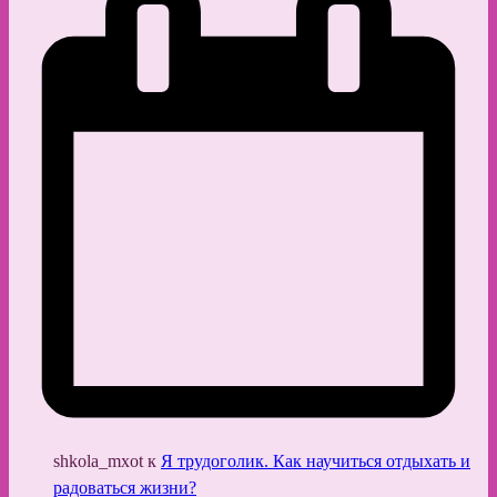
shkola_mxot
к
Я трудоголик. Как научиться отдыхать и
радоваться жизни?