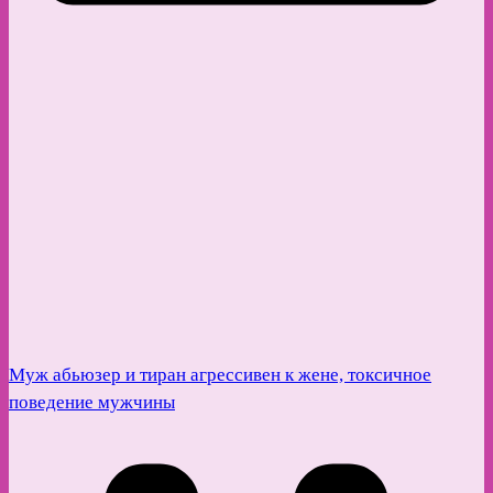
Муж абьюзер и тиран агрессивен к жене, токсичное
поведение мужчины