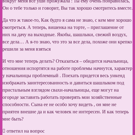
вокруг меня все уши прожужала : Ты ему очень понравилась,
Он о тебе только и говорит, Вы так хорошо смотритесь вместе.
Да что ж такое-то, Как будто я сама не знаю, с кем мне хорошо
смотреться. А теперь, вишенка на торте, – приглашение от
них на дачу на выходные. Якобы, шашлыки, свежий воздух,
все дела… А я-то знаю, что это за все дела, похоже они крепко
решили за меня взяться
И что мне теперь делать? Отказаться – обидится начальница,
отношения испортятся на работе проблемы начнутся, характер
у начальницы проблемный . Поехать придется весь уикенд
изображать заинтересованность и давиться шашлыком под
пристальным взглядом свахи-начальницы, еще могут на
огороде заставить работать проверять мои хозяйственные
способности. Сына ее не особо хочу видеть , он мне не
приятен внешне да и как человек не интересен. И как теперь
мне быть?
ответил на вопрос