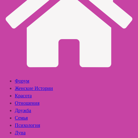
Форум
Женские Истории
Красота
Отношения
Дружба
Семья
Психология
Луна