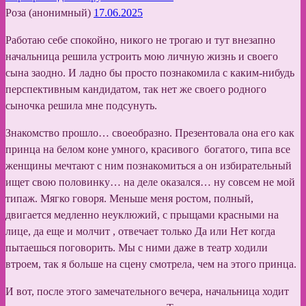
Роза (анонимный)
17.06.2025
Работаю себе спокойно, никого не трогаю и тут внезапно
начальница решила устроить мою личную жизнь и своего
сына заодно. И ладно бы просто познакомила с каким-нибудь
перспективным кандидатом, так нет же своего родного
сыночка решила мне подсунуть.
Знакомство прошло… своеобразно. Презентовала она его как
принца на белом коне умного, красивого богатого, типа все
женщины мечтают с ним познакомиться а он избирательный
ищет свою половинку… на деле оказался… ну совсем не мой
типаж. Мягко говоря. Меньше меня ростом, полный,
двигается медленно неуклюжий, с прыщами красными на
лице, да еще и молчит , отвечает только Да или Нет когда
пытаешься поговорить. Мы с ними даже в театр ходили
втроем, так я больше на сцену смотрела, чем на этого принца.
И вот, после этого замечательного вечера, начальница ходит