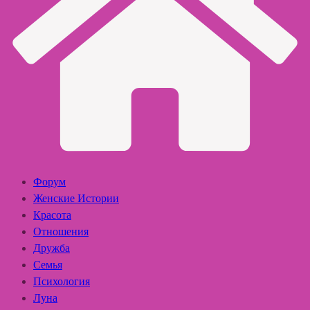
Форум
Женские Истории
Красота
Отношения
Дружба
Семья
Психология
Луна