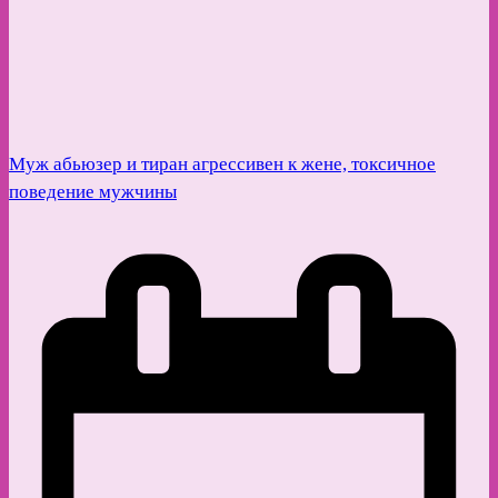
Муж абьюзер и тиран агрессивен к жене, токсичное
поведение мужчины