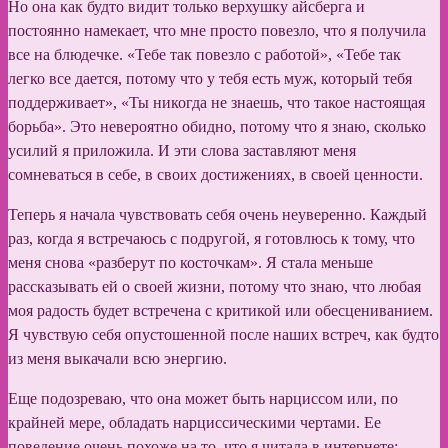
Но она как будто видит только верхушку айсберга и
постоянно намекает, что мне просто повезло, что я получила
все на блюдечке. «Тебе так повезло с работой», «Тебе так
легко все дается, потому что у тебя есть муж, который тебя
поддерживает», «Ты никогда не знаешь, что такое настоящая
борьба». Это невероятно обидно, потому что я знаю, сколько
усилий я приложила. И эти слова заставляют меня
сомневаться в себе, в своих достижениях, в своей ценности.
Теперь я начала чувствовать себя очень неуверенно. Каждый
раз, когда я встречаюсь с подругой, я готовлюсь к тому, что
меня снова «разберут по косточкам». Я стала меньше
рассказывать ей о своей жизни, потому что знаю, что любая
моя радость будет встречена с критикой или обесцениванием.
Я чувствую себя опустошенной после наших встреч, как будто
из меня выкачали всю энергию.
Еще подозреваю, что она может быть нарциссом или, по
крайней мере, обладать нарциссическими чертами. Ее
поведение очень похоже на то, что я читала в интернете: