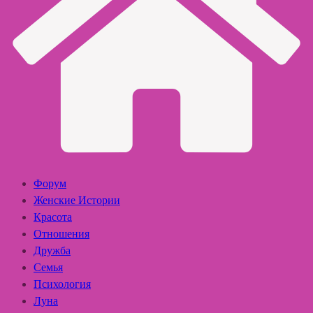
Форум
Женские Истории
Красота
Отношения
Дружба
Семья
Психология
Луна