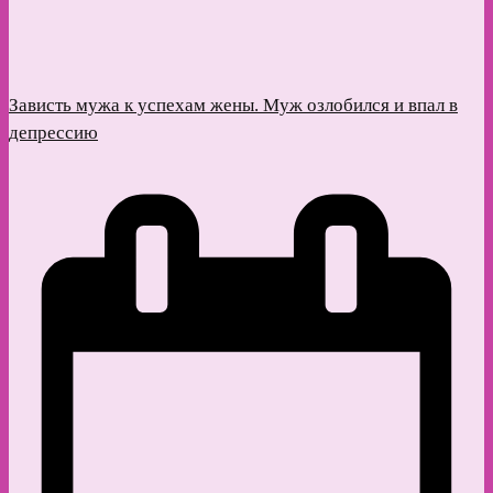
Зависть мужа к успехам жены. Муж озлобился и впал в
депрессию