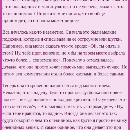
, что она нарцисс и манипулятор, но не уверена, может я что-
то не понимаю ? Помогите мне понять, что вообще
происходит, со стороны может виднее
Все началось как-то незаметно. Сначала это были мелкие
подколки, которые я списывала на ее остроумие или шутки.
Например, она могла сказать что-то вроде: «Ой, ты опять в
этом? Ну, тебе идет, конечно, но я бы на твоем месте выбрала
что-то более… современное». Поначалу я отмахивалась,
думала, что она просто хочет помочь мне выглядеть лучше. Но
потом эти комментарии стали более частыми и более едкими.
Теперь она откровенно насмехается над моим стилем.
Неважно, что я надену будь то простая футболка или новое
платье – всегда найдется повод для критики. «Ты уверена, что
это сочетается?», «Это выглядит как-то… старомодно», «Ну,
если тебе нравится, то ладно». Иногда она делает это так,
будто говорит о чем-то очевидном, как будто я просто не вижу
очевидных вещей. И самое обидное, что она делает это при