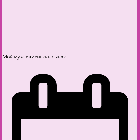
Мой муж маменькин сынок …