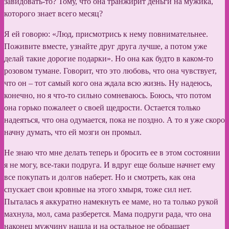
завидовать-то? Тому, что она транжирит деньги на мужика,
которого знает всего месяц?
Я ей говорю: «Люд, присмотрись к нему повнимательнее.
Поживите вместе, узнайте друг друга лучше, а потом уже
делай такие дорогие подарки». Но она как будто в каком-то
розовом тумане. Говорит, что это любовь, что она чувствует,
что он – тот самый кого она ждала всю жизнь. Ну надеюсь,
конечно, но я что-то сильно сомневаюсь. Боюсь, что потом
она горько пожалеет о своей щедрости. Остается только
надеяться, что она одумается, пока не поздно. А то я уже скоро
начну думать, что ей мозги он промыл.
Не знаю что мне делать теперь и бросить ее в этом состоянии
я не могу, все-таки подруга. И вдруг еще больше начнет ему
все покупать и долгов наберет. Но и смотреть, как она
спускает свои кровные на этого хмыря, тоже сил нет.
Пыталась я аккуратно намекнуть ее маме, но та только рукой
махнула, мол, сама разберется. Мама подруги рада, что она
наконец мужчину нашла и на остальное не обращает