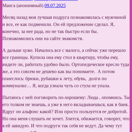
Манга (анонимный)
09.07.2025
Месяц назад моя лучшая подруга познакомилась с мужчиной
и все, ее как подменили. Он ей предложение сделал. Я,
конечно, за нее рада, но не так быстро если бы.
Познакомились они на сайте знакомств.
А дальше хуже. Началось все с малого, а сейчас уже перешло
все границы. Купила она ему стол в квартиру, чтобы ему,
видите ли, работать удобно было. Ортопедическое кресло туда
же, а это совсем не дешево как вы понимаете. А потом
понеслось: брюки, рубашки к лету, обувь, долги по
коммуналке… Я, когда узнала чуть со стула не упала.
Пытаюсь с ней поговорить по-хорошему: Люда , опомнись. Ты
его толком не знаешь, а уже в него вкладываешься, как в банк.
Вдруг он альфонс какой? Или просто пользуется ее добротой.
Но она меня слушать не хочет. Злится, обижается, говорит, что
я ей завидую. И что подруги так себя не ведут. Да чему тут