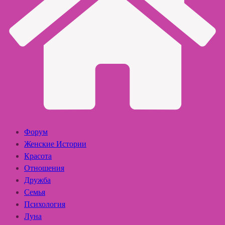
Форум
Женские Истории
Красота
Отношения
Дружба
Семья
Психология
Луна