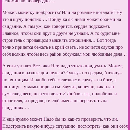
вспоминаю поочередно…
Может, монетку подбросить? Или на ромашке погадать? Ну
это я шучу понятно…. Пойду-ка я с ними может обоими на
свидание. А там уж, как говорится, сердце подскажет.
Главное, чтобы они друг о друге не узнали. А то будет мне
строитель с продавцом выяснять отношения… Вот тогда
точно придется бежать на край света , не хочется слухов про
себя всяких чтобы весь район обсуждал мои любовные дела…
А если узнают Все таки Нет, надо что-то придумать. Может,
свидания в разные дни недели? Олегу– по средам, Антону–
по пятницам. И алиби себе железное: в среду – на йоге, в
пятницу – у мамы пироги ем. Звучит, конечно, как план
сумасшедшего, но а что делать? Любовь зла, полюбишь и
строителя, и продавца и ещё имена не перепутать на
свиданиях….
И ещё думаю может Надо бы их как-то проверить, что ли.
Подстроить какую-нибудь ситуацию, посмотреть, как они себя