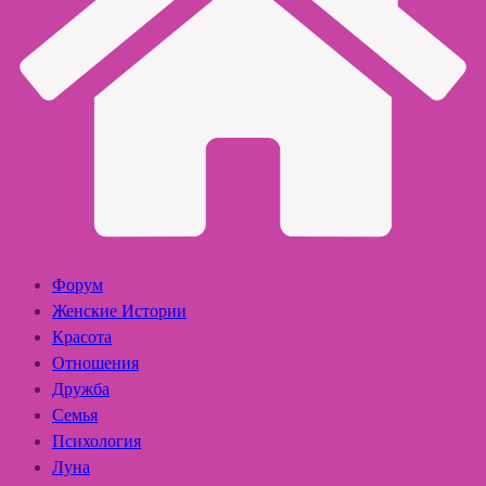
Форум
Женские Истории
Красота
Отношения
Дружба
Семья
Психология
Луна