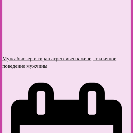
Муж абьюзер и тиран агрессивен к жене, токсичное
поведение мужчины