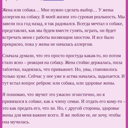
Жена или собака… Мне нужно сделать выбор… У жены
аллергия на собаку. В моей жизни это суровая реальность. Мы
завели пса год назад, я так радовался. Всегда мечтал о собаке,
представлял, как мы будем вместе гулять, играть, он будет
встречать меня с работы виляющим хвостом. И все было
прекрасно, пока у жены не началась аллергия.
Сначала думали, что это просто простуда какая-то, но потом
стало ясно – реакция на собаку. Жена стойко держалась, пила
таблетки, надеялась, что привыкнет. Но, увы, становилось
только хуже. Сейчас у нее уже и астма началась, задыхается. И
тут встал вопрос ребром: или собака, или здоровье жены.
Я понимаю, что звучит это ужасно эгоистично, но я
привязался к собаке, как к члену семьи. И отдать его кому-то –
это как предать его, что ли. Но, с другой стороны, здоровье
жены для меня важнее всего. Я же люблю ее, не хочу, чтобы
она мучилась.