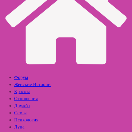
Форум
Женские Истории
Красота
Отношения
Дружба
Семья
Психология
Луна