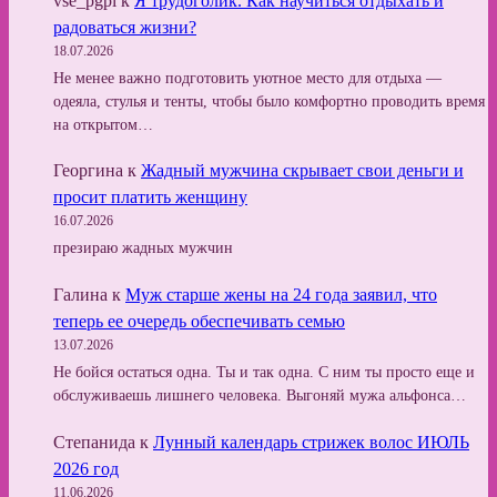
vse_pgpl
к
Я трудоголик. Как научиться отдыхать и
радоваться жизни?
18.07.2026
Не менее важно подготовить уютное место для отдыха —
одеяла, стулья и тенты, чтобы было комфортно проводить время
на открытом…
Георгина
к
Жадный мужчина скрывает свои деньги и
просит платить женщину
16.07.2026
презираю жадных мужчин
Галина
к
Муж старше жены на 24 года заявил, что
теперь ее очередь обеспечивать семью
13.07.2026
Не бойся остаться одна. Ты и так одна. С ним ты просто еще и
обслуживаешь лишнего человека. Выгоняй мужа альфонса…
Степанида
к
Лунный календарь стрижек волос ИЮЛЬ
2026 год
11.06.2026