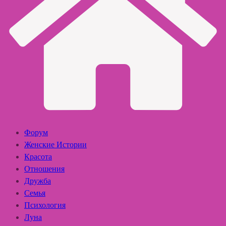
Форум
Женские Истории
Красота
Отношения
Дружба
Семья
Психология
Луна