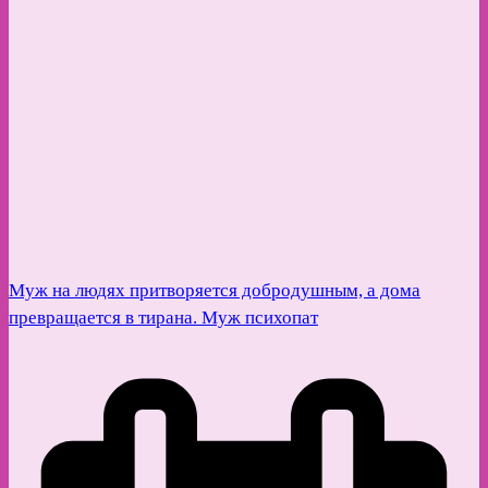
Муж на людях притворяется добродушным, а дома
превращается в тирана. Муж психопат