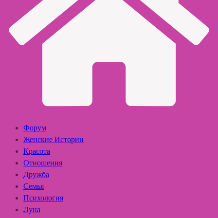
Форум
Женские Истории
Красота
Отношения
Дружба
Семья
Психология
Луна