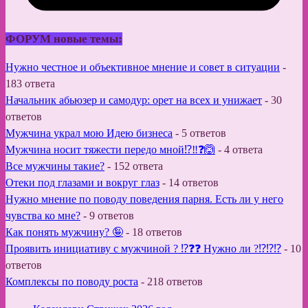
ФОРУМ новые темы:
Нужно честное и объективное мнение и совет в ситуации
-
183 ответа
Начальник абьюзер и самодур: орет на всех и унижает
-
30
ответов
Мужчина украл мою Идею бизнеса
-
5 ответов
Мужчина носит тяжести передо мной⁉️‼️❓🙆
-
4 ответа
Все мужчины такие?
-
152 ответа
Отеки под глазами и вокруг глаз
-
14 ответов
Нужно мнение по поводу поведения парня. Есть ли у него
чувства ко мне?
-
9 ответов
Как понять мужчину? 🤪
-
18 ответов
Проявить инициативу с мужчиной ? ⁉️❓❓ Нужно ли ?⁉️⁉️⁉️
-
10
ответов
Комплексы по поводу роста
-
218 ответов