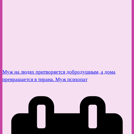
Муж на людях притворяется добродушным, а дома
превращается в тирана. Муж психопат