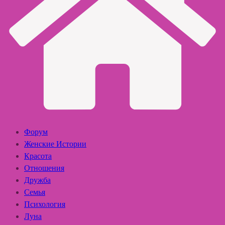
Форум
Женские Истории
Красота
Отношения
Дружба
Семья
Психология
Луна