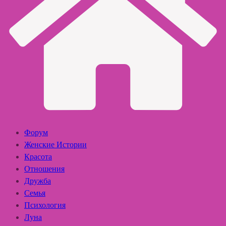
Форум
Женские Истории
Красота
Отношения
Дружба
Семья
Психология
Луна