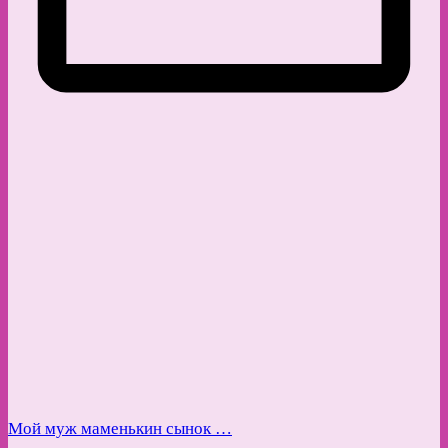
Мой муж маменькин сынок …