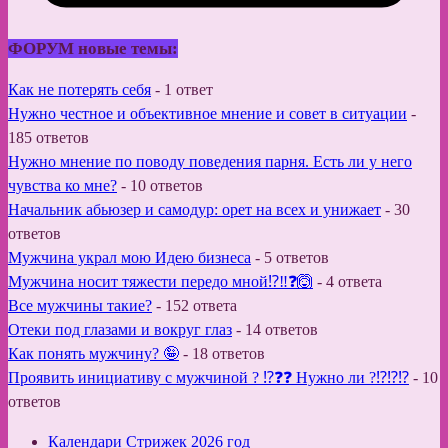
ФОРУМ новые темы:
Как не потерять себя
-
1 ответ
Нужно честное и объективное мнение и совет в ситуации
-
185 ответов
Нужно мнение по поводу поведения парня. Есть ли у него
чувства ко мне?
-
10 ответов
Начальник абьюзер и самодур: орет на всех и унижает
-
30
ответов
Мужчина украл мою Идею бизнеса
-
5 ответов
Мужчина носит тяжести передо мной⁉️‼️❓🙆
-
4 ответа
Все мужчины такие?
-
152 ответа
Отеки под глазами и вокруг глаз
-
14 ответов
Как понять мужчину? 🤪
-
18 ответов
Проявить инициативу с мужчиной ? ⁉️❓❓ Нужно ли ?⁉️⁉️⁉️
-
10
ответов
Календари Стрижек 2026 год