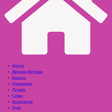
Форум
Женские Истории
Красота
Отношения
Дружба
Семья
Психология
Луна