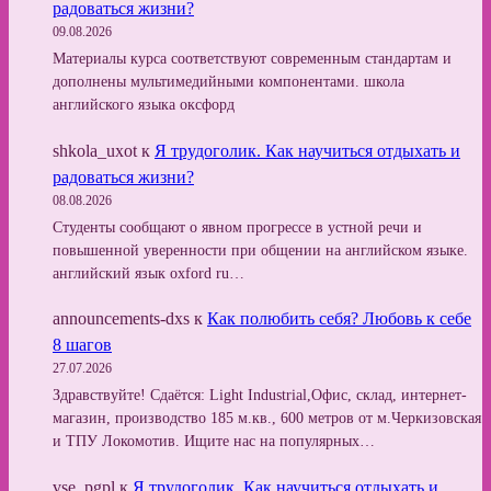
радоваться жизни?
09.08.2026
Материалы курса соответствуют современным стандартам и
дополнены мультимедийными компонентами. школа
английского языка оксфорд
shkola_uxot
к
Я трудоголик. Как научиться отдыхать и
радоваться жизни?
08.08.2026
Студенты сообщают о явном прогрессе в устной речи и
повышенной уверенности при общении на английском языке.
английский язык oxford ru…
announcements-dxs
к
Как полюбить себя? Любовь к себе
8 шагов
27.07.2026
Здравствуйте! Сдаётся: Light Industrial,Офис, склад, интернет-
магазин, производство 185 м.кв., 600 метров от м.Черкизовская
и ТПУ Локомотив. Ищите нас на популярных…
vse_pgpl
к
Я трудоголик. Как научиться отдыхать и