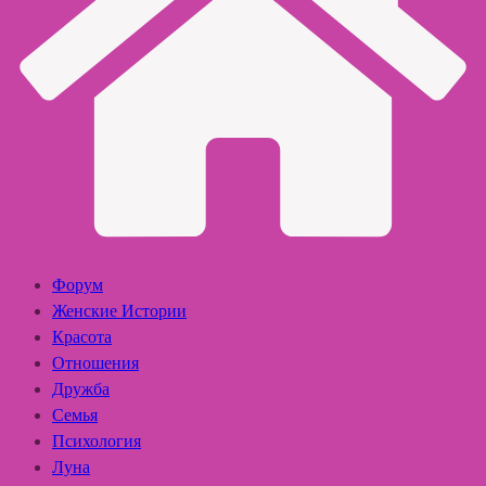
Форум
Женские Истории
Красота
Отношения
Дружба
Семья
Психология
Луна