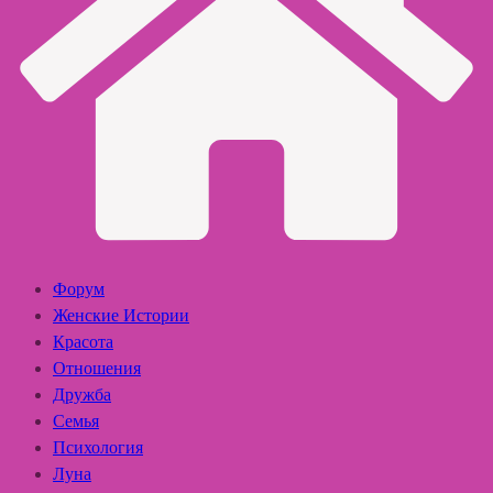
Форум
Женские Истории
Красота
Отношения
Дружба
Семья
Психология
Луна