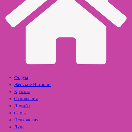
Форум
Женские Истории
Красота
Отношения
Дружба
Семья
Психология
Луна