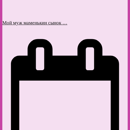
Мой муж маменькин сынок …