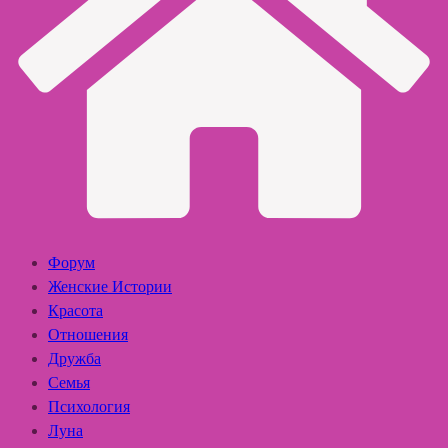
Форум
Женские Истории
Красота
Отношения
Дружба
Семья
Психология
Луна