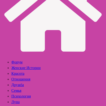
Форум
Женские Истории
Красота
Отношения
Дружба
Семья
Психология
Луна