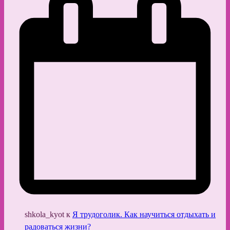
shkola_kyot
к
Я трудоголик. Как научиться отдыхать и
радоваться жизни?