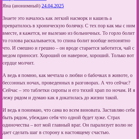
Яна (анонимный)
24.04.2025
Знаете это началось как легкий насморк и кашель а
превратилось в хроническую болячку. С тех пор как мы с ним
вместе, я кажется, не вылезаю из больничных. То горло болит
то голова раскалывается, то спина болит вообще непонятно
что. И смешно и грешно – он вроде старается заботится, чай с
медом приносит. Хороший он наверное, хороший. Только вот
сердце молчит.
А ведь я помню, как мечтала о любви о бабочках в животе, о
бессонных ночах, проведенных в разговорах. А что сейчас?
Сейчас – это таблетки сиропы и его тихий храп по ночам. И я
лежу рядом и думаю как я докатилась до жизни такой.
И ведь я понимаю, что сама во всем виновата. Заставляю себя
быть рядом, убеждаю себя что одной будет хуже. Страх
одиночества – вот мой главный враг. Он парализует волю не
дает сделать шаг в сторону к настоящему счастью.