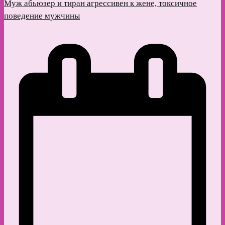
Муж абьюзер и тиран агрессивен к жене, токсичное
поведение мужчины