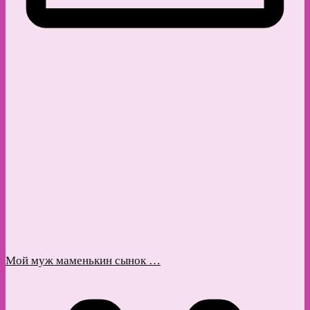
Мой муж маменькин сынок …