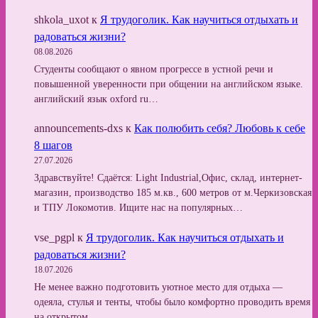
shkola_uxot
к
Я трудоголик. Как научиться отдыхать и
радоваться жизни?
08.08.2026
Студенты сообщают о явном прогрессе в устной речи и
повышенной уверенности при общении на английском языке.
английский язык oxford ru…
announcements-dxs
к
Как полюбить себя? Любовь к себе
8 шагов
27.07.2026
Здравствуйте! Сдаётся: Light Industrial,Офис, склад, интернет-
магазин, производство 185 м.кв., 600 метров от м.Черкизовская
и ТПУ Локомотив. Ищите нас на популярных…
vse_pgpl
к
Я трудоголик. Как научиться отдыхать и
радоваться жизни?
18.07.2026
Не менее важно подготовить уютное место для отдыха —
одеяла, стулья и тенты, чтобы было комфортно проводить время
на открытом…