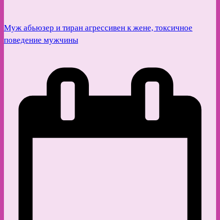
Муж абьюзер и тиран агрессивен к жене, токсичное
поведение мужчины