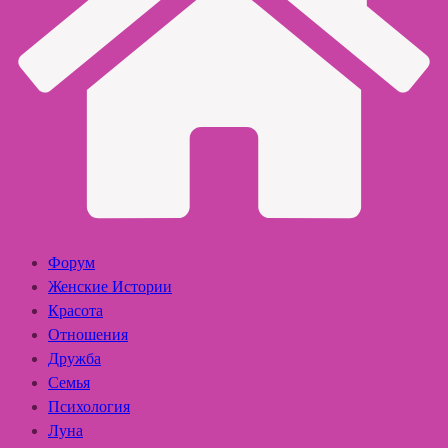
Форум
Женские Истории
Красота
Отношения
Дружба
Семья
Психология
Луна